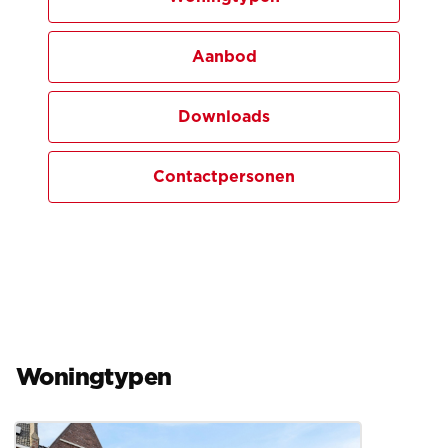
beschikbaar zijn. Je hoeft niet te wachten op
oplevering, maar kunt snel verhuizen en meteen
Aanbod
beginnen met het opbouwen van je nieuwe thuis.
Kortom: een nieuwe woning, zonder de gebruikelijke
wachttijd – klaar om in te wonen én om van te
Downloads
genieten.
Contactpersonen
Heb je interesse?
Neem direct contact op met de betrokken makelaars
en plan een bezichtiging in.
Woningtypen