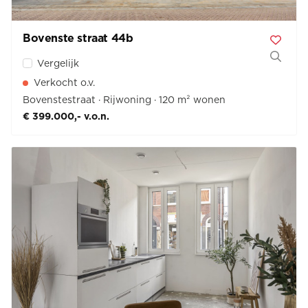
Bovenste straat 44
b
Vergelijk
Verkocht o.v.
Bovenstestraat
Rijwoning
120 m² wonen
€ 399.000,- v.o.n.