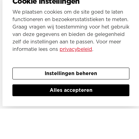
Cookie instellingen
Veilig
We plaatsen cookies om de site goed te laten
functioneren en bezoekersstatistieken te meten.
Nieuwbouwwoningen zijn gebouwd volgens
Graag vragen wij toestemming voor het gebruik
de modernste veiligheidseisen. Jouw
van deze gegevens en bieden de gelegenheid
toekomstige woning is daarom uitgerust
zelf de instellingen aan te passen. Voor meer
met kwalitatief uitstekend hang- en sluitwerk
informatie lees ons
privacybeleid
.
en standaard voorzien van rookmelders. Dit
zorgt voor een veilig gevoel.
Instellingen beheren
Alles accepteren