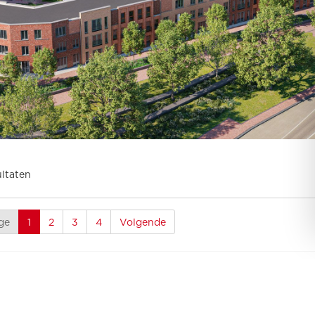
ultaten
ge
1
2
3
4
Volgende
Bouwnummer 0.01
22x bewaard