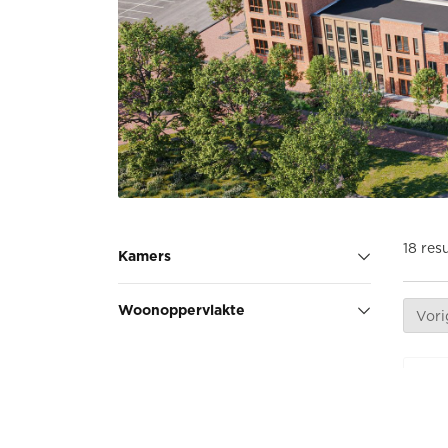
18 res
Kamers
Woonoppervlakte
Vori