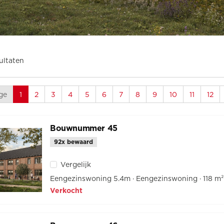
ultaten
ge
1
2
3
4
5
6
7
8
9
10
11
12
Bouwnummer 45
92x bewaard
Vergelijk
Eengezinswoning 5.4m
Eengezinswoning
118 m
Verkocht