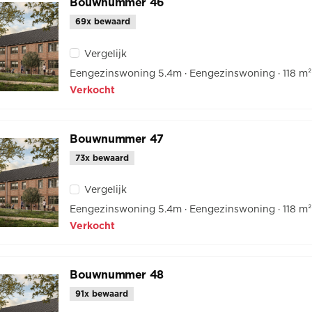
Bouwnummer 46
69x bewaard
Vergelijk
Eengezinswoning 5.4m
Eengezinswoning
118 m
Verkocht
Bouwnummer 47
73x bewaard
Vergelijk
Eengezinswoning 5.4m
Eengezinswoning
118 m
Verkocht
Bouwnummer 48
91x bewaard