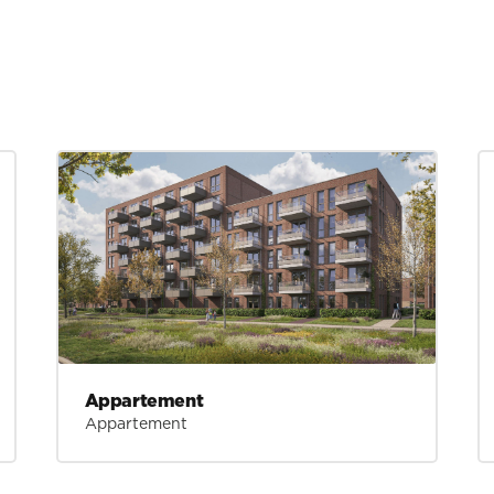
voor je?
CENTRUM
oveel mogelijk uit het zicht, in de
Er komen brede stoepen en een
 richting het centrum. De Bostuinen
 vriendelijke plek met een tuinstedelijk
schien straks wel met trots kunt zeggen
t.nl
ieraan kunnen geen rechten worden
Appartement
Appartement