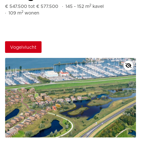
2
€ 547.500 tot € 577.500
145 - 152 m
kavel
2
109 m
wonen
Vogelvlucht