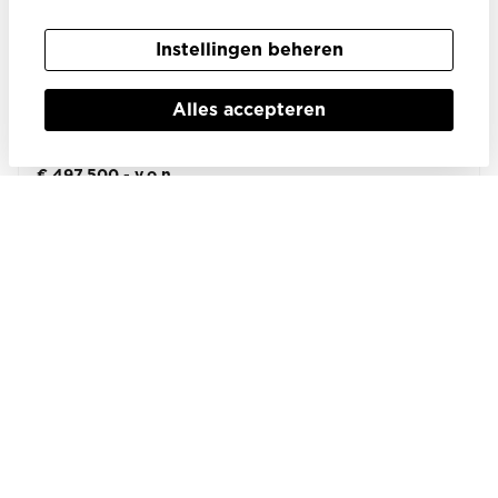
Bouwnummer 67
47x bewaard
Instellingen beheren
Vergelijk
Alles accepteren
Koop in optie
Dijkwoning
Vrijstaand
109 m² wonen
€ 497.500,- v.o.n.