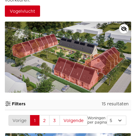
Vogelvlucht
15 resultaten
Filters
Woningen
Vorige
1
2
3
Volgende
per pagina