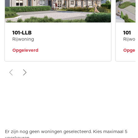
101-LLB
101
Rijwoning
Rijwon
Opgeleverd
Opgel
Er zijn nog geen woningen geselecteerd.
Kies maximaal 5
voorkeuren.